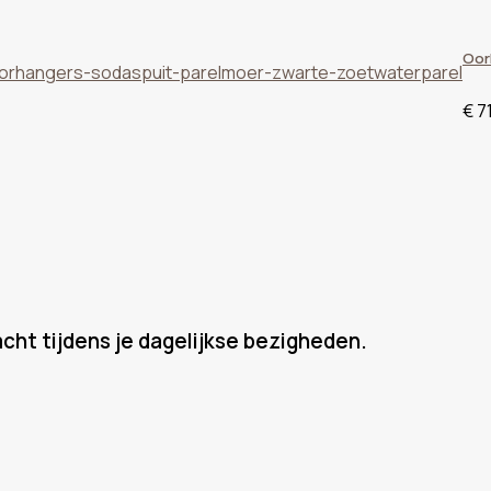
Oor
€
7
cht tijdens je dagelijkse bezigheden.